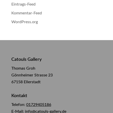
Eintrags-Feed
Kommentar-Feed
WordPress.org
Catouls Gallery
Thomas Groh
Gönnheimer Strasse 23
67158 Ellerstadt
Kontakt
Telefon:
01729405186
E-Mail:
info@catouls-gallery.de