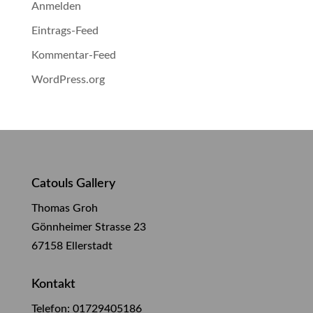
Anmelden
Eintrags-Feed
Kommentar-Feed
WordPress.org
Catouls Gallery
Thomas Groh
Gönnheimer Strasse 23
67158 Ellerstadt
Kontakt
Telefon:
01729405186