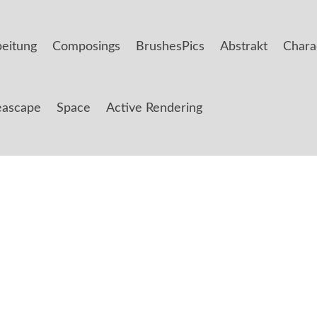
beitung
Composings
BrushesPics
Abstrakt
Chara
eascape
Space
Active Rendering