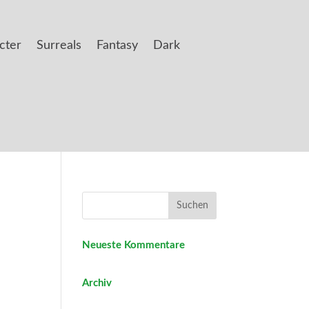
cter
Surreals
Fantasy
Dark
Neueste Kommentare
Archiv