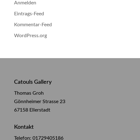
Anmelden
Eintrags-Feed
Kommentar-Feed
WordPress.org
Catouls Gallery
Thomas Groh
Gönnheimer Strasse 23
67158 Ellerstadt
Kontakt
Telefon:
01729405186