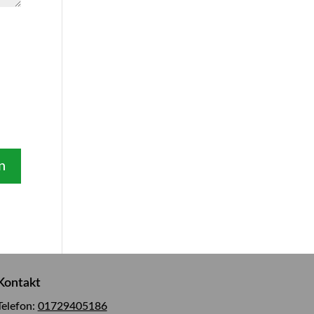
Kontakt
Telefon:
01729405186