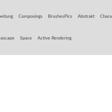
beitung
Composings
BrushesPics
Abstrakt
Chara
eascape
Space
Active Rendering