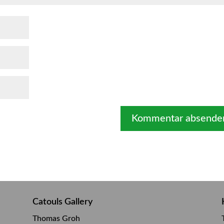
Catouls Gallery
Thomas Groh