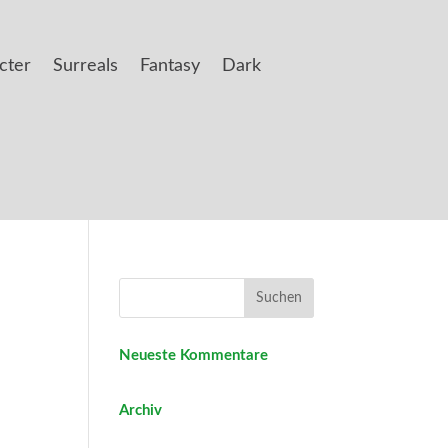
cter
Surreals
Fantasy
Dark
Neueste Kommentare
Archiv