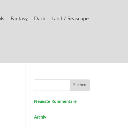
ls
Fantasy
Dark
Land / Seascape
Neueste Kommentare
Archiv