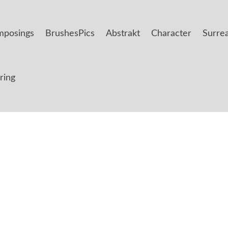
posings
BrushesPics
Abstrakt
Character
Surrea
ring