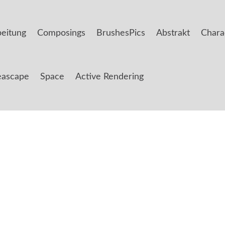
beitung
Composings
BrushesPics
Abstrakt
Chara
eascape
Space
Active Rendering