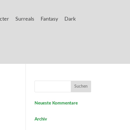
cter
Surreals
Fantasy
Dark
Neueste Kommentare
Archiv